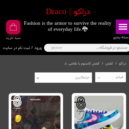
​دراکو | Draco
حساب کاربری من
Fashion is the armor to survive the reality
تغییر گذر واژه
۰
of everyday life.🐉
سفارشات
​​دسته بندی
​سبد خرید
جستجو
ورود
/
ثبت نام در سایت
خروج از حساب کاربری
دراکو
کفش
کفش کاستوم با نقاشی
انیمیشن ها(سیمسون، باب اسفنجی، استیچ و
مرتبط‌ترین