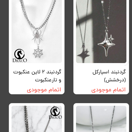
گردنبند اسپارکل
گردنبند ۲ لاین عنکبوت
(درخشش)
و تارعنکبوت
اتمام موجودی
اتمام موجودی