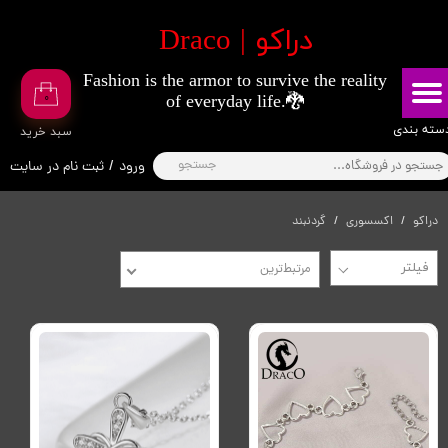
​دراکو | Draco
حساب کاربری من
Fashion is the armor to survive the reality
تغییر گذر واژه
۰
of everyday life.🐉
سفارشات
​​دسته بندی
​سبد خرید
جستجو
ورود
/
ثبت نام در سایت
خروج از حساب کاربری
دراکو
اکسسوری
گردنبند
مرتبط‌ترین