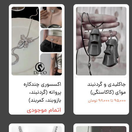
جاکلیدی و گردنبند
اکسسوری چندکاره
موآی (کاکاسنگی)
پروانه (گردنبند،
بازوبند، کمربند)
۹۵,۰۰۰ تا ۹۸,۰۰۰ تومان
اتمام موجودی