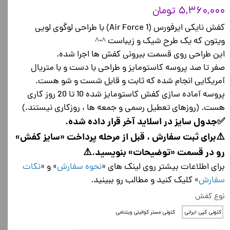
۵,۳۶۰,۰۰۰ تومان
کفش نایکی ایرفورس (Air Force 1) با طراحی لوگوی لویی
ویتون که یک طرح شیک و زیباست ^-^
این طراحی روی قسمت بیرونی کفش ها اجرا شده.
صفر تا صد پروسه کاستومایز و طراحی با دست و با متریال
آمریکایی انجام شده که ثابت و قابل شست و شو هست.
پروسه آماده سازی کفش کاستومایز شده 10 تا 20 روز کاری
هست. (روزهای تعطیل رسمی و جمعه ها ، روزکاری نیستند.)
✅جدول سایز در اسلاید آخر قرار داده شده.
⚠️برای ثبت سفارش ، قبل از مرحله پرداخت «سایز کفش»
رو در قسمت «توضیحات» بنویسید.⚠️
برای اطلاعات بیشتر روی لینک های «
نحوه سفارش
» و «
نکات
سفارش
» کلیک کنید و مطالب رو ببینید.
نوع کفش
کتونی کپی ایرانی
کتونی مستر کوالیتی ویتنامی