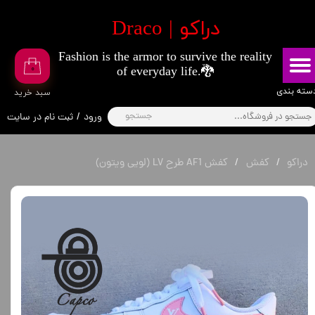
​دراکو | Draco
حساب کاربری من
Fashion is the armor to survive the reality
تغییر گذر واژه
۰
of everyday life.🐉
سفارشات
​​دسته بندی
​سبد خرید
جستجو
ورود
/
ثبت نام در سایت
خروج از حساب کاربری
دراکو
کفش
کفش AF1 طرح LV (لویی ویتون)