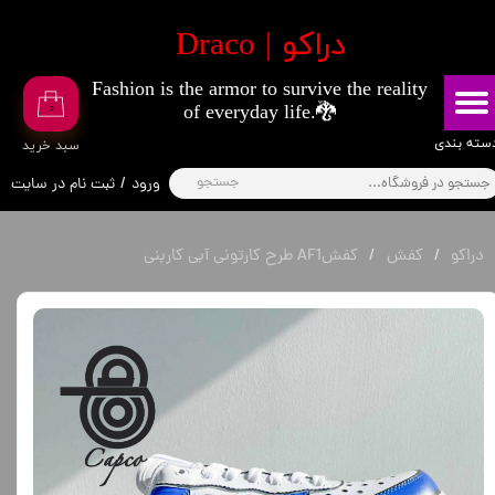
​دراکو | Draco
حساب کاربری من
Fashion is the armor to survive the reality
تغییر گذر واژه
۰
of everyday life.🐉
سفارشات
​​دسته بندی
​سبد خرید
جستجو
ورود
/
ثبت نام در سایت
خروج از حساب کاربری
دراکو
کفش
کفشAF1 طرح کارتونی آبی کاربنی