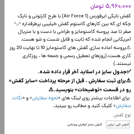
۵,۹۶۰,۰۰۰ تومان
کفش نایکی ایرفورس (Air Force 1) با طرح کارتونی و نایک
چکه ای که بین کارهای کاستوم کفش خیلییی پرطرفداره ^_^
صفر تا صد پروسه کاستومایز و طراحی با دست و با متریال
آمریکایی انجام شده که ثابت و قابل شست و شو هست.
⚠️پروسه آماده سازی کفش های کاستومایز 10 تا نهایت 20 روز
کاری هست.(روزهای تعطیل رسمی و جمعه ها ، روزکاری
نیستند.)
✅جدول سایز در اسلاید آخر قرار داده شده.
⚠️برای ثبت سفارش ، قبل از مرحله پرداخت «سایز کفش»
رو در قسمت «توضیحات» بنویسید.⚠️
برای اطلاعات بیشتر روی لینک های «
نحوه سفارش
» و «
نکات
سفارش
» کلیک کنید و مطالب رو ببینید.
نوع کفش
کتونی کپی ایرانی
کتونی مستر کوالیتی ویتنامی