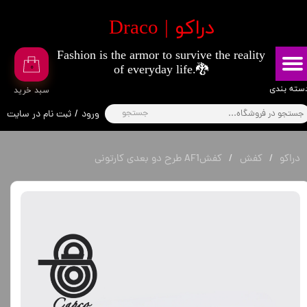
​دراکو | Draco
حساب کاربری من
Fashion is the armor to survive the reality
تغییر گذر واژه
۰
of everyday life.🐉
سفارشات
​​دسته بندی
​سبد خرید
جستجو
ورود
/
ثبت نام در سایت
خروج از حساب کاربری
دراکو
کفش
کفشAF1 طرح دو بعدی کارتونی