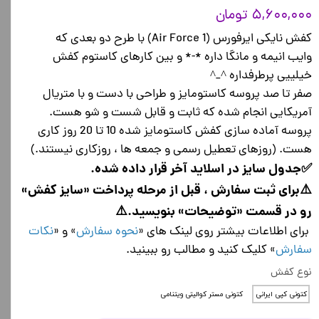
۵,۶۰۰,۰۰۰ تومان
کفش نایکی ایرفورس (Air Force 1) با طرح دو بعدی که
وایب انیمه و مانگا داره *-* و بین کارهای کاستوم کفش
خیلییی پرطرفداره ^_^
صفر تا صد پروسه کاستومایز و طراحی با دست و با متریال
آمریکایی انجام شده که ثابت و قابل شست و شو هست.
پروسه آماده سازی کفش کاستومایز شده 10 تا 20 روز کاری
هست. (روزهای تعطیل رسمی و جمعه ها ، روزکاری نیستند.)
✅جدول سایز در اسلاید آخر قرار داده شده.
⚠️برای ثبت سفارش ، قبل از مرحله پرداخت «سایز کفش»
رو در قسمت «توضیحات» بنویسید.⚠️
برای اطلاعات بیشتر روی لینک های «
نحوه سفارش
» و «
نکات
سفارش
» کلیک کنید و مطالب رو ببینید.
نوع کفش
کتونی کپی ایرانی
کتونی مستر کوالیتی ویتنامی