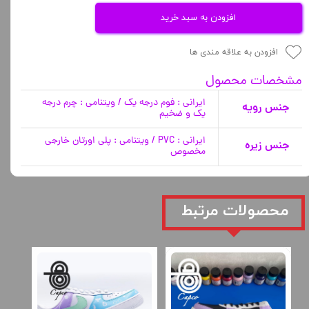
افزودن به سبد خرید
افزودن به علاقه مندی ها
مشخصات محصول
ایرانی : فوم درجه یک / ویتنامی : چرم درجه
جنس رویه
یک و ضخیم
ایرانی : PVC / ویتنامی : پلی اورتان خارجی
جنس زیره
مخصوص
​محصولات مرتبط