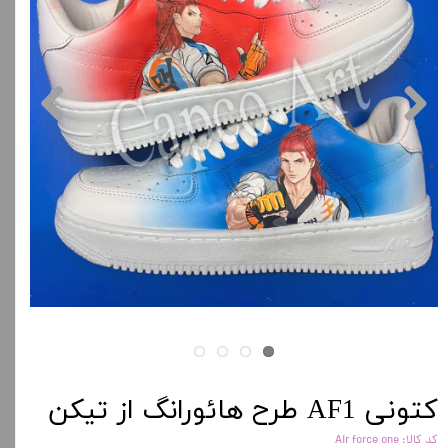
کتونی AF1 طرح هائورانگ از تیکن
کد کالا: Air force one