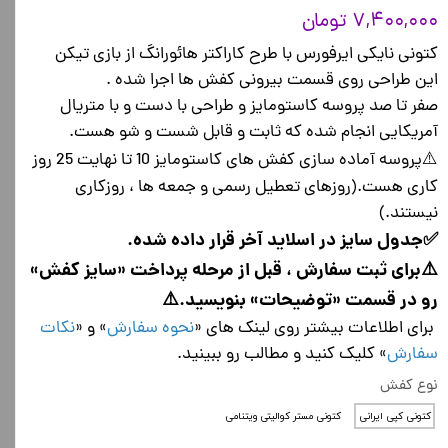
۷,۴۰۰,۰۰۰ تومان
کتونی نایکی ایرفورس با طرح کاراکتر هائورانگ از بازی تیکن
این طراحی روی قسمت بیرونی کفش ها اجرا شده .
صفر تا صد پروسه کاستومایز و طراحی با دست و با متریال
آمریکایی انجام شده که ثابت و قابل شست و شو هست.
⚠️پروسه آماده سازی کفش های کاستومایز 10 تا نهایت 25 روز
کاری هست.(روزهای تعطیل رسمی و جمعه ها ، روزکاری
نیستند.)
✅جدول سایز در اسلاید آخر قرار داده شده.
⚠️برای ثبت سفارش ، قبل از مرحله پرداخت «سایز کفش»
رو در قسمت «توضیحات» بنویسید.⚠️
برای اطلاعات بیشتر روی لینک های «
نحوه سفارش
» و «
نکات
سفارش
» کلیک کنید و مطالب رو ببینید.
نوع کفش
کتونی کپی ایرانی
کتونی مستر کوالیتی ویتنامی