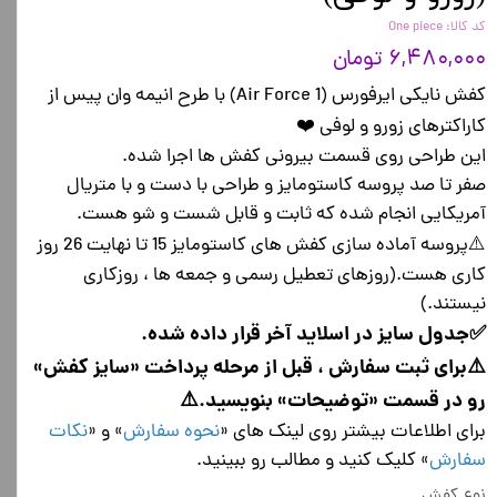
کد کالا: One piece
۶,۴۸۰,۰۰۰ تومان
کفش نایکی ایرفورس (Air Force 1) با طرح انیمه وان پیس از
کاراکترهای زورو و لوفی ❤️
این طراحی روی قسمت بیرونی کفش ها اجرا شده.
صفر تا صد پروسه کاستومایز و طراحی با دست و با متریال
آمریکایی انجام شده که ثابت و قابل شست و شو هست.
⚠️پروسه آماده سازی کفش های کاستومایز 15 تا نهایت 26 روز
کاری هست.(روزهای تعطیل رسمی و جمعه ها ، روزکاری
نیستند.)
✅جدول سایز در اسلاید آخر قرار داده شده.
⚠️برای ثبت سفارش ، قبل از مرحله پرداخت «سایز کفش»
رو در قسمت «توضیحات» بنویسید.⚠️
برای اطلاعات بیشتر روی لینک های «
نحوه سفارش
» و «
نکات
سفارش
» کلیک کنید و مطالب رو ببینید.
نوع کفش