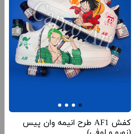
کفش AF1 طرح انیمه وان پیس
(زورو و لوفی)