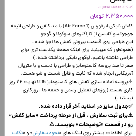
کد کالا: Jujutso Kaisen
۶,۳۵۰,۰۰۰ تومان
کفش نایکی ایرفورس (Air Force 1) با بند کنفی و طراحی انیمه
جوجوتسو کایسن از کاراکترهای سوکونا و گوجو
این طراحی روی قسمت بیرونی کفش ها اجرا شده .
(همونطور که میبینید برای اینکه صفحه یکدست تری برای
طراحی داشته باشیم، لوگوی نایکی برداشته شده. )
صفر تا صد پروسه کاستومایز و طراحی با دست و با متریال
آمریکایی انجام شده که ثابت و قابل شست و شو هست.
⚠️پروسه آماده سازی کفش های کاستومایز 15 تا نهایت ۲۶ روز
کاری هست.(روزهای تعطیل رسمی و جمعه ها ، روزکاری
نیستند.)
✅جدول سایز در اسلاید آخر قرار داده شده.
⚠️برای ثبت سفارش ، قبل از مرحله پرداخت «سایز کفش»
رو در قسمت «توضیحات» بنویسید.⚠️
برای اطلاعات بیشتر روی لینک های «
نحوه سفارش
» و «
نکات