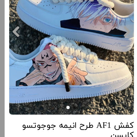
کفش AF1 طرح انیمه جوجوتسو
کایسن