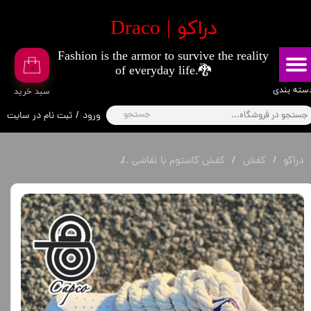
​دراکو | Draco
حساب کاربری من
Fashion is the armor to survive the reality
تغییر گذر واژه
۰
of everyday life.🐉
سفارشات
​​دسته بندی
​سبد خرید
جستجو
ورود
/
ثبت نام در سایت
خروج از حساب کاربری
دراکو
کفش
کفش کاستوم با نقاشی
کفش AF1 طرح انیمه جوجوتسو کایسن