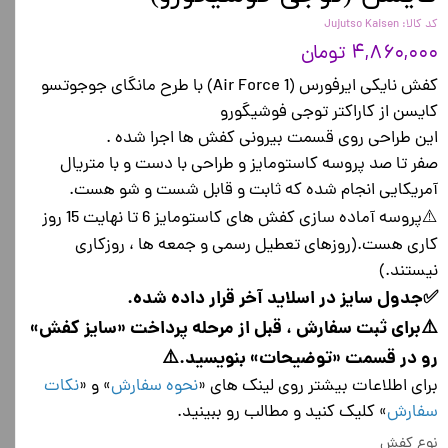
کد کالا: Jujutso Kaisen
۴,۸۶۰,۰۰۰ تومان
کفش نایکی ایرفورس (Air Force 1) با طرح مانگای جوجوتسو
کایسن از کاراکتر توجی فوشیگورو
این طراحی روی قسمت بیرونی کفش ها اجرا شده .
صفر تا صد پروسه کاستومایز و طراحی با دست و با متریال
آمریکایی انجام شده که ثابت و قابل شست و شو هست.
⚠️پروسه آماده سازی کفش های کاستومایز 6 تا نهایت 15 روز
کاری هست.(روزهای تعطیل رسمی و جمعه ها ، روزکاری
نیستند.)
✅جدول سایز در اسلاید آخر قرار داده شده.
⚠️برای ثبت سفارش ، قبل از مرحله پرداخت «سایز کفش»
رو در قسمت «توضیحات» بنویسید.⚠️
برای اطلاعات بیشتر روی لینک های «
نحوه سفارش
» و «
نکات
سفارش
» کلیک کنید و مطالب رو ببینید.
نوع کفش