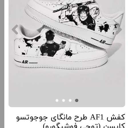
کفش AF1 طرح مانگای جوجوتسو
کایسن (توجی فوشیگورو)