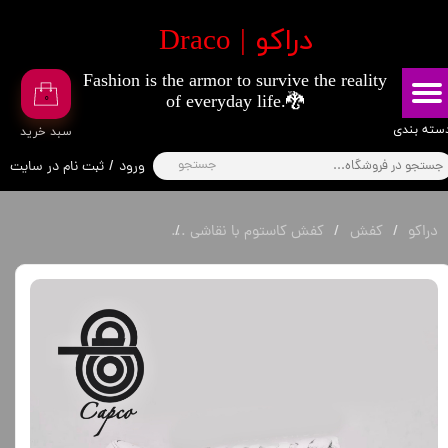
​دراکو | Draco
حساب کاربری من
Fashion is the armor to survive the reality
تغییر گذر واژه
۰
of everyday life.🐉
سفارشات
​​دسته بندی
​سبد خرید
جستجو
ورود
/
ثبت نام در سایت
خروج از حساب کاربری
دراکو
کفش
کفش کاستوم با نقاشی
کفش AF1 طرح مانگای جوجوتسو کایسن (توجی فوشیگورو)