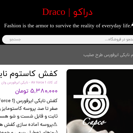
​دراکو | Draco
Fashion is the armor to survive the reality of everyday life.
جستجو
ک
ت
نایکی ایرفورس طرح صلیب
، کت و دورس
کفش کاستوم نای
ف
نیمتنه)
کد کالا: Air force 1 - نایکی ایرفورس وان
۵,۳۸۰,۰۰۰ تومان
کفش نایکی ایرفورس (Air Force 1) با طرح صلیب مشکی
صفر تا صد پروسه کاستومایز و
ثابت و قابل شست و شو هس