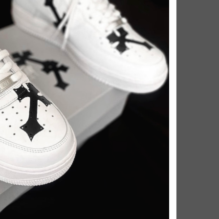
انیمه ناروتو
پک استیکر
سایر انیمه ها
سایر (کمربند، دستبند و.
انیمیشن ها (سیمسون، باب اسفنجی، استیچ و...)
ریک و مورتی
طرح گرانج و گاتیک
سانریو (کورومی، ملودی و کیتی)
طرح پروانه و گل
رنگی و دوبعدی کارتونی
سایر طرح های متفرقه
شبتاب و رفلکتیو
کفش کاستوم با نگین و اکسسوری