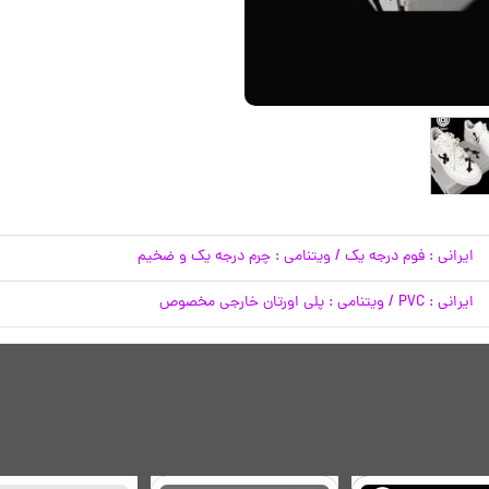
ایرانی : فوم درجه یک / ویتنامی : چرم درجه یک و ضخیم
ایرانی : PVC / ویتنامی : پلی اورتان خارجی مخصوص