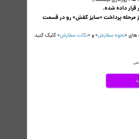
ا ، روزکاری نیستند.)
قرار داده شده.
ز مرحله پرداخت «سایز کفش» رو در قسمت
 های «
نحوه سفارش
» و «
نکات سفارش
» کلیک کنید
نامی
د