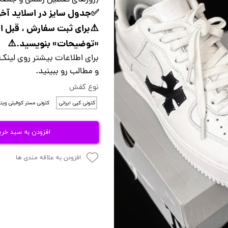
(روزهای تعطیل رسمی و جمعه ه
✅جدول سایز در اسلاید آخر 
⚠️برای ثبت سفارش ، قبل ا
..)
«توضیحات» بنویسید.⚠️
برای اطلاعات بیشتر روی لینک
و مطالب رو ببینید.
نوع کفش
کتونی کپی ایرانی
کتونی مستر کوالیتی ویت
افزودن به سبد خری
افزودن به علاقه مندی ها