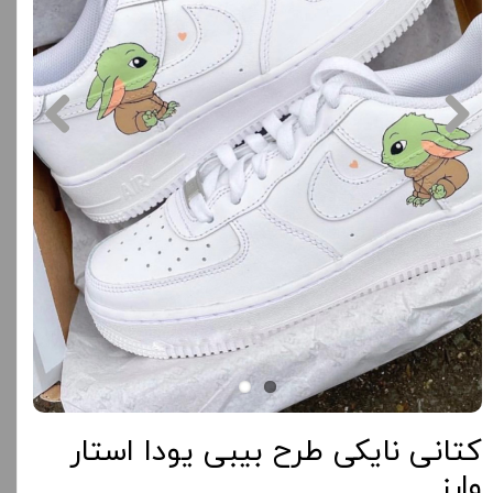
کتانی نایکی طرح بیبی یودا استار
وارز