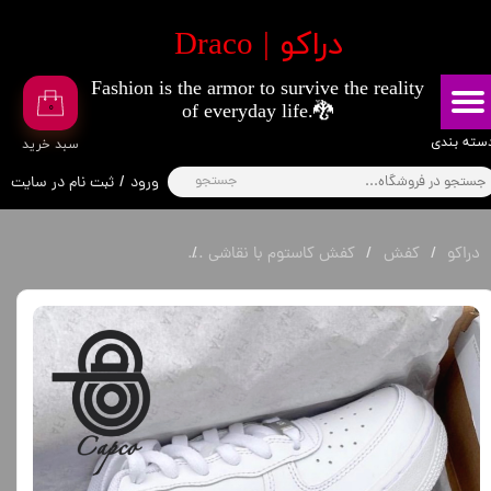
​دراکو | Draco
حساب کاربری من
Fashion is the armor to survive the reality
تغییر گذر واژه
۰
of everyday life.🐉
سفارشات
​​دسته بندی
​سبد خرید
جستجو
ورود
/
ثبت نام در سایت
خروج از حساب کاربری
دراکو
کفش
کفش کاستوم با نقاشی
کتانی نایکی طرح بیبی یودا اس