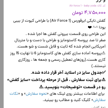
کد کالا: Air force 1 - baby yoda
۴,۷۵۰,۰۰۰ تومان
کفش نایکی ایرفورس (Air Force 1) با طراحی کیوت از بیبی
یودا ^-^ ❤️
این طراحی روی قسمت بیرونی کفش ها اجرا شده .
صفر تا صد پروسه کاستومایز و طراحی با دست و با متریال
آمریکایی انجام شده که ثابت و قابل شست و شو هست.
⚠️پروسه آماده سازی کفش های کاستومایز 6 تا نهایت 15 روز
کاری هست.(روزهای تعطیل رسمی و جمعه ها ، روزکاری
نیستند.)
✅جدول سایز در اسلاید آخر قرار داده شده.
⚠️برای ثبت سفارش ، قبل از مرحله پرداخت «سایز کفش»
رو در قسمت «توضیحات» بنویسید.⚠️
برای اطلاعات بیشتر روی لینک های «
نحوه سفارش
» و «
نکات
سفارش
» کلیک کنید و مطالب رو ببینید.
نوع کفش