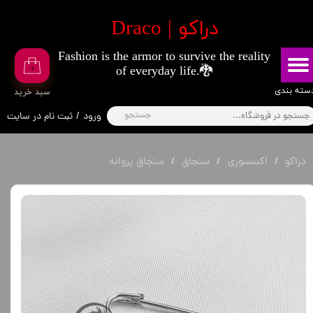
​دراکو | Draco
حساب کاربری من
Fashion is the armor to survive the reality
تغییر گذر واژه
۰
of everyday life.🐉
سفارشات
​​دسته بندی
​سبد خرید
جستجو
ورود
/
ثبت نام در سایت
خروج از حساب کاربری
دراکو
اکسسوری
سنجاق
سنجاق پروانه