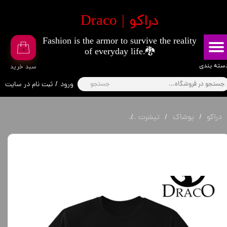
​دراکو | Draco
حساب کاربری من
Fashion is the armor to survive the reality
تغییر گذر واژه
۰
of everyday life.🐉
سفارشات
​​دسته بندی
​سبد خرید
جستجو
ورود
/
ثبت نام در سایت
خروج از حساب کاربری
دراکو
پوشاک
تیشرت
تیشرت تانجیرو انیمه شیطان کش (Demon Slayer)