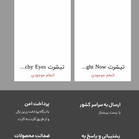
تیشرت We Can All And Right Now
تیشرت Witchy Eyes
اتمام موجودی
اتمام موجودی
پرداخت امن
ارسال به سراسر کشور
​​​​​با درگاه پرداخت زرین پال
با پست پیشتاز
و از طریق کارت به کارت
ضمانت محصولات
پشتیبانی و پاسخ به