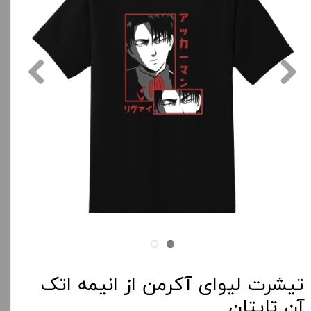
تیشرت لیوای آکرمن از انیمه اتک
آن تایتان