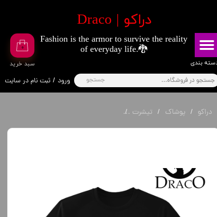
​دراکو | Draco
حساب کاربری من
Fashion is the armor to survive the reality
تغییر گذر واژه
۰
of everyday life.🐉
سفارشات
​​دسته بندی
​سبد خرید
جستجو
ورود
/
ثبت نام در سایت
خروج از حساب کاربری
دراکو
پوشاک
تیشرت
تیشرت لیوای آکرمن از انیمه اتک آن تایتان