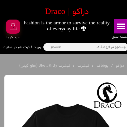
​دراکو | Draco
حساب کاربری من
Fashion is the armor to survive the reality
تغییر گذر واژه
۰
of everyday life.🐉
سفارشات
​​دسته بندی
​سبد خرید
جستجو
ورود
/
ثبت نام در سایت
خروج از حساب کاربری
دراکو
پوشاک
تیشرت
تیشرت Skull Kitty (هلو کیتی)